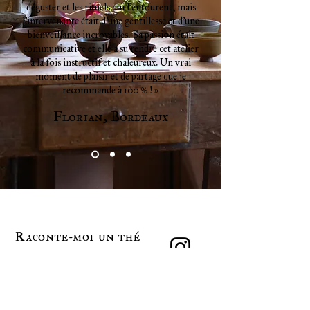
déguster et les rituels qui l’entourent, mais
l’intervenante était d’une gentillesse et d’une
bienveillance incroyables. Sa passion était
communicative et elle a su rendre cet atelier
à la fois instructif et chaleureux. Un vrai
moment de plaisir et de partage que je
recommande à 100 % ! »
Florian, Bordeaux
Raconte-moi un thé
Le mot de l'autrice