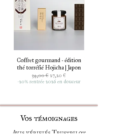
Ichibancha 2026
Coffret gourmand - édition
thé torréfié Hojicha | Japon
Genmaicha de print
Prix original
Prix promotionnel
34,00 €
27,20 €
thé vert au riz brun so
-20% rentrée 2026 en douceur
Vos témoignages
Avis vérifiés Trustpilot