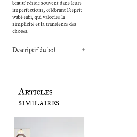
beauté réside souvent dans leurs
imperfections, célébrant l’esprit
wabi-sabi, qui valorise la
simplicité et la transience des
choses.
Descriptif du bol
Diamètre : 10,5 cm
Hauteur : 9 cm
Origine : Japon
Couleur : vert
Articles
Chaque bol est une oeuvre
similaires
artisanale, les dimensions ainsi
que les couleurs peuvent varier
légèrement