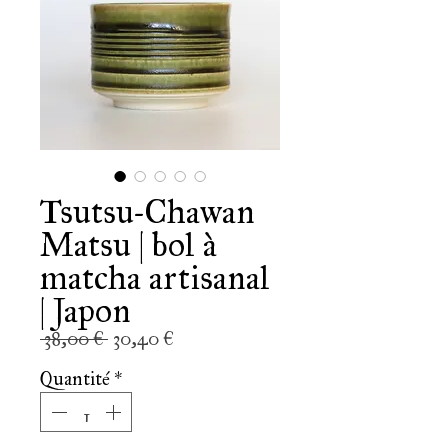
Tsutsu-Chawan
Matsu | bol à
matcha artisanal
| Japon
Prix
Prix
 38,00 € 
30,40 €
original
promotionnel
Quantité
*