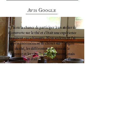
Avis Google
« J’ai eu la chance de participer à un atelier de
découverte sur le thé et c’était une expérience
vraiment enrichissante. Non seulement j’ai
appris énormément de choses sur l’origine
du thé, les différentes manières de le
déguster et les rituels qui l’entourent, mais
l’intervenante était d’une gentillesse et d’une
bienveillance incroyables. Sa passion était
communicative et elle a su rendre cet atelier
à la fois instructif et chaleureux. Un vrai
moment de plaisir et de partage que je
recommande à 100 % ! »
Florian, Bordeaux