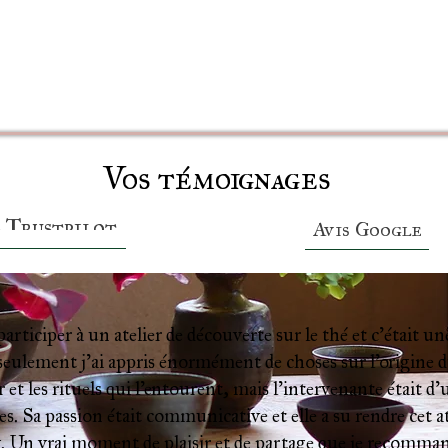
Vos témoignages
s Trustpilot
Avis Google
 participer à un atelier de découverte sur le thé et c’était 
eulement j’ai appris énormément de choses sur l’origine du
 et les rituels qui l’entourent, mais l’intervenante était d’
s. Sa passion était communicative et elle a su rendre cet ate
. Un vrai moment de plaisir et de partage que je recomman