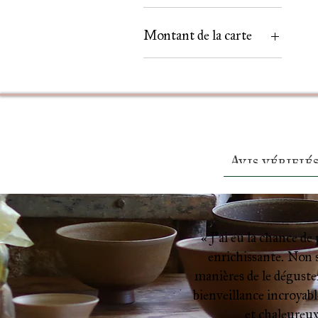
Boîte métal 85g
Pochette 100g
Montant de la carte
Pochette 50g
25
50
70
100
150
Avis vérifié
« J’ai eu la chance de
enrichissante. Non s
manières de le déguster
bienveillance incroyable
et chaleureux