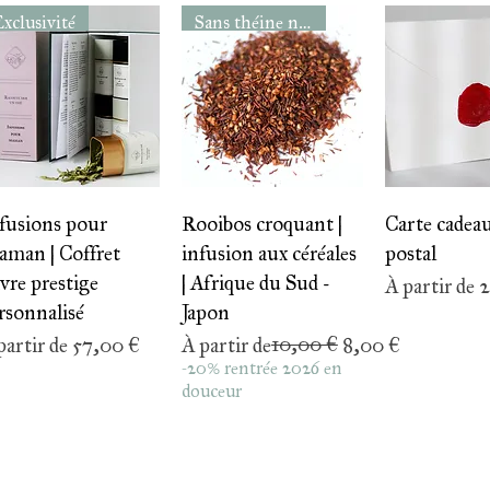
xclusivité
Sans théine ni arômes ajoutés
Aperçu rapide
Aperçu rapide
Aperçu r
fusions pour
Rooibos croquant |
Carte cadeau
man | Coffret
infusion aux céréales
postal
vre prestige
| Afrique du Sud -
Prix promot
À partir de
2
rsonnalisé
Japon
ix promotionnel
Prix original
Prix promotionnel
10,00 €
partir de
57,00 €
À partir de
8,00 €
-20% rentrée 2026 en
douceur