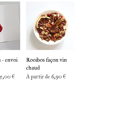
apide
Aperçu rapide
 - envoi
Rooibos façon vin
chaud
ionnel
Prix promotionnel
5,00 €
À partir de
6,90 €