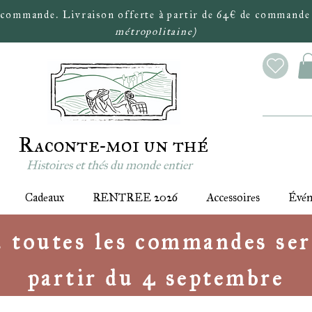
 commande. Livraison offerte à partir de 64€ de commande
métropolitaine)
Raconte-moi un thé
Histoires et thés du monde entier
Cadeaux
RENTREE 2026
Accessoires
Évé
 : toutes les commandes ser
partir du 4 septembre