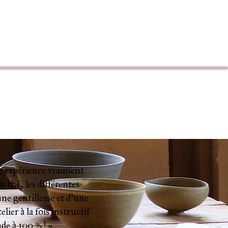
une expérience vraiment
 thé, les différentes
une gentillesse et d’une
lier à la fois instructif
de à 100 % ! »