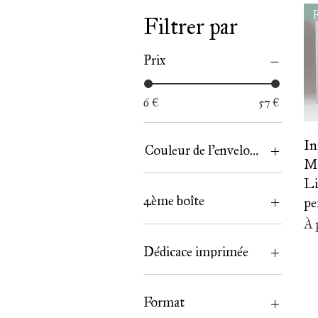
E
Filtrer par
Prix
6 €
57 €
In
Couleur de l'enveloppe
Ma
Li
4ème boîte
pe
Pr
À 
Cacao des Caraïbes
Rooibos croquant
Dédicace imprimée
Rooibos façon vin
chaud
Non
Oui
Format