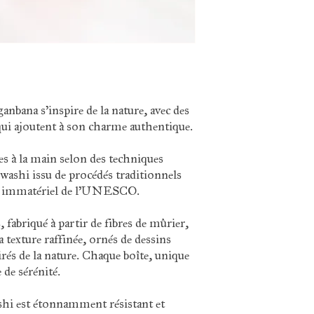
Hauteur : 8 cm (tai
Contenance : 100
Origine : Japon
Matière : boîte mé
fabriqué en écorce
anbana s'inspire de la nature, avec des
qui ajoutent à son charme authentique.
es à la main selon des techniques
r washi issu de procédés traditionnels
rel immatériel de l'UNESCO.
 fabriqué à partir de fibres de mûrier,
a texture raffinée, ornés de dessins
rés de la nature. Chaque boîte, unique
 de sérénité.
ashi est étonnamment résistant et