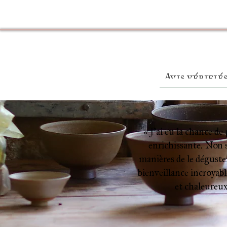
Avis vérifié
« J’ai eu la chance de
enrichissante. Non s
manières de le déguster
bienveillance incroyable
et chaleureux