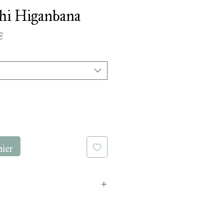
shi Higanbana
Prix
€
promotionnel
nier
bres naturelles apparentes