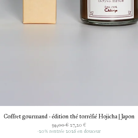
Aperçu rapide
Coffret gourmand - édition thé torréfié Hojicha | Japon
Prix original
Prix promotionnel
34,00 €
27,20 €
-20% rentrée 2026 en douceur