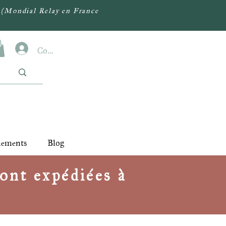
(Mondial Relay en France
Connexion
nements
Blog
ont expédiées à