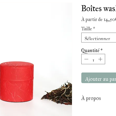
Boîtes wa
À partir de
14,50
Taille
*
Sélectionner
Quantité
*
Ajouter au pa
À propos
Couleur : rouge, fi
Diamètre : 7,5 cm