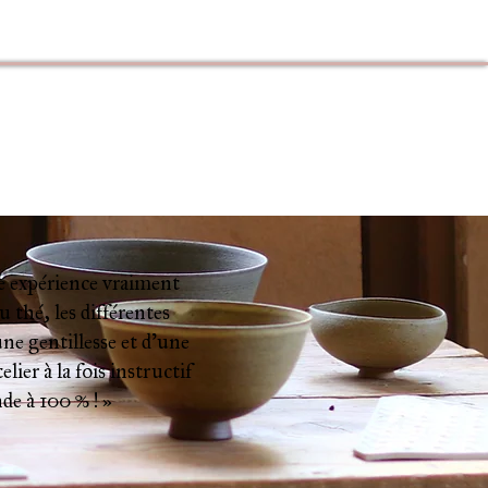
une expérience vraiment
 thé, les différentes
une gentillesse et d’une
lier à la fois instructif
de à 100 % ! »