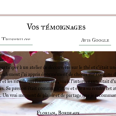
Vos témoignages
s Trustpilot
Avis Google
 participer à un atelier de découverte sur le thé et c’était 
eulement j’ai appris énormément de choses sur l’origine du
 et les rituels qui l’entourent, mais l’intervenante était d’
s. Sa passion était communicative et elle a su rendre cet ate
. Un vrai moment de plaisir et de partage que je recomman
Florian, Bordeaux