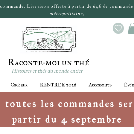
 commande. Livraison offerte à partir de 64€ de commande
métropolitaine)
Raconte-moi un thé
Histoires et thés du monde entier
Cadeaux
RENTREE 2026
Accessoires
Évé
 : toutes les commandes ser
partir du 4 septembre