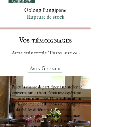
Oolong frangipane
Rupture de stock
Vos témoignages
Avis vérifiés Trustpilot
Avis Google
« J’ai eu la chance de participer à un atelier de
découverte sur le thé et c’était une expérience
vraiment enrichissante. Non seulement j’ai
appris énormément de choses sur l’origine
du thé, les différentes manières de le
déguster et les rituels qui l’entourent, mais
l’intervenante était d’une gentillesse et d’une
bienveillance incroyables. Sa passion était