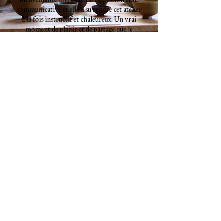
communicative et elle a su rendre cet atelier
à la fois instructif et chaleureux. Un vrai
moment de plaisir et de partage que je
recommande à 100 % ! »
Florian, Bordeaux
Raconte-moi un thé
Le mot de l'autrice
Inscris-toi à la newsletter pour 
recevoir toutes les actualités et 