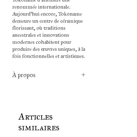
renommée internationale.
Aujourd'hui encore, Tokoname
demeure un centre de céramique
florissant, où traditions
ancestrales et innovations
modernes cohabitent pour
produire des œuvres uniques, à la
fois fonctionnelles et artistiques.
À propos
Volume : 160ml kyusu plein,
140-150ml utilisation optimale
pour la préparation du thé
Origine : Tokoname, Japon
Matière : terre cuite
Articles
Filtre : intégré, en céramique,
similaires
adapté aux petites feuilles
Couleur : sable