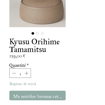
Kyusu Orihime
Tamamitsu
Prix
129,00 €
Quantité
*
Rupture de stock
Me notifier lorsque cet article est disponible