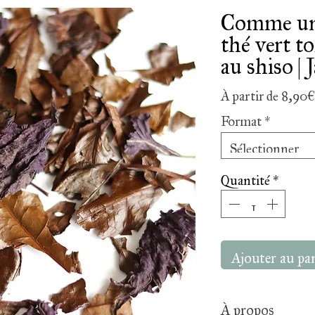
Comme un 
thé vert t
au shiso | 
À partir de
8,90€
Format
*
Sélectionner
Quantité
*
Ajouter au pa
À propos