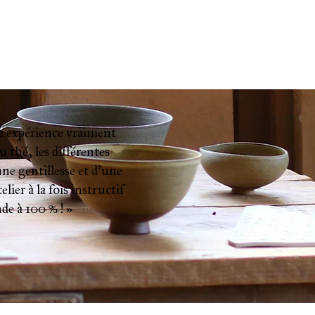
une expérience vraiment
 thé, les différentes
une gentillesse et d’une
lier à la fois instructif
de à 100 % ! »