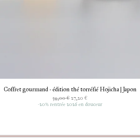
Aperçu rapide
Coffret gourmand - édition thé torréfié Hojicha | Japon
Prix original
Prix promotionnel
34,00 €
27,20 €
-20% rentrée 2026 en douceur