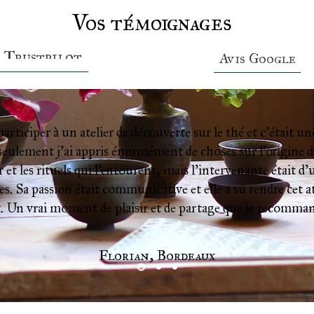
Vos témoignages
s Trustpilot
Avis Google
 participer à un atelier de découverte sur le thé et c’était 
eulement j’ai appris énormément de choses sur l’origine du
 et les rituels qui l’entourent, mais l’intervenante était d’
s. Sa passion était communicative et elle a su rendre cet ate
. Un vrai moment de plaisir et de partage que je recomman
Florian, Bordeaux