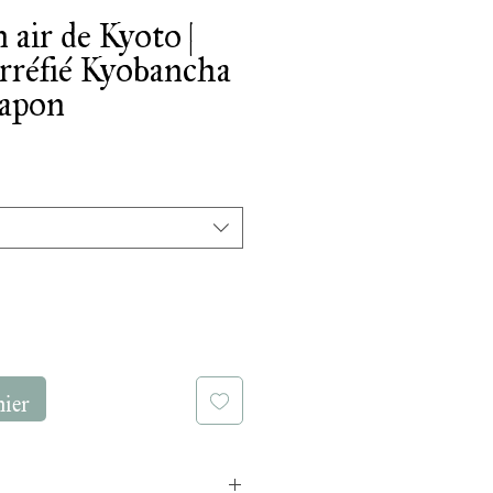
air de Kyoto |
orréfié Kyobancha
Japon
Prix
promotionnel
nier