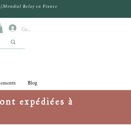
(Mondial Relay en France
Connexion
nements
Blog
ont expédiées à