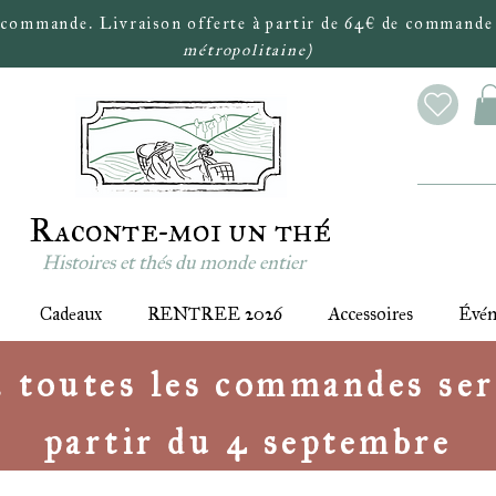
 commande. Livraison offerte à partir de 64€ de commande
métropolitaine)
Raconte-moi un thé
Histoires et thés du monde entier
Cadeaux
RENTREE 2026
Accessoires
Évé
 : toutes les commandes ser
partir du 4 septembre