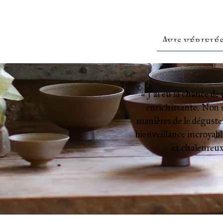
Avis vérifié
« J’ai eu la chance de
enrichissante. Non s
manières de le déguster
bienveillance incroyable
et chaleureux