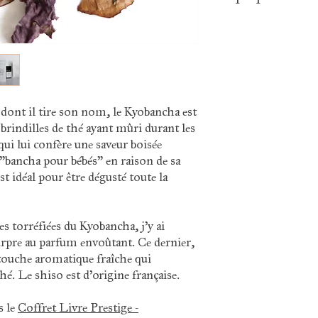
Ingrédients : kyob
(France)
Récolte : 2024
, dont il tire son nom, le Kyobancha est
de brindilles de thé ayant mûri durant les
 qui lui confère une saveur boisée
ancha pour bébés" en raison de sa
est idéal pour être dégusté toute la
es torréfiées du Kyobancha, j’y ai
ourpre au parfum envoûtant. Ce dernier,
 touche aromatique fraîche qui
thé. Le shiso est d'origine française.
s le
Coffret Livre Prestige -