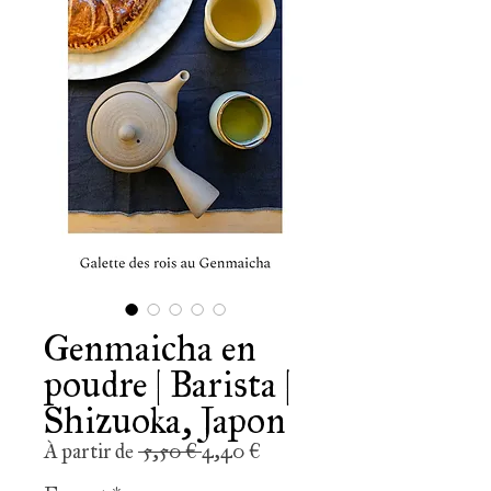
Genmaicha en
poudre | Barista |
Shizuoka, Japon
Prix
Prix
À partir de
 5,50 € 
4,40 €
original
promotionnel
Format
*