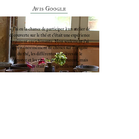
Avis Google
« J’ai eu la chance de participer à un atelier de
découverte sur le thé et c’était une expérience
vraiment enrichissante. Non seulement j’ai
appris énormément de choses sur l’origine
du thé, les différentes manières de le
déguster et les rituels qui l’entourent, mais
l’intervenante était d’une gentillesse et d’une
bienveillance incroyables. Sa passion était
communicative et elle a su rendre cet atelier
à la fois instructif et chaleureux. Un vrai
moment de plaisir et de partage que je
recommande à 100 % ! »
Florian, Bordeaux