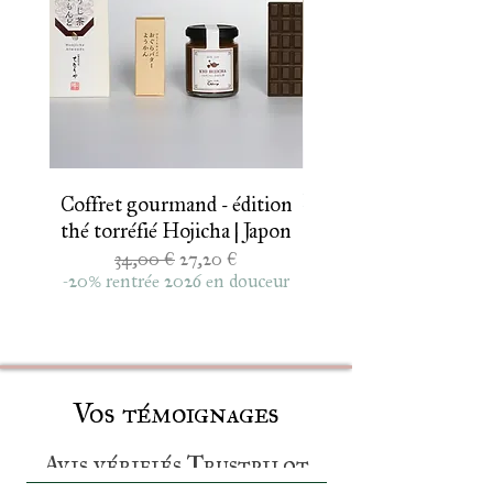
Ichibancha 2026
Coffret gourmand - édition
thé torréfié Hojicha | Japon
Genmaicha de print
Prix original
Prix promotionnel
34,00 €
27,20 €
thé vert au riz brun so
-20% rentrée 2026 en douceur
Vos témoignages
Avis vérifiés Trustpilot