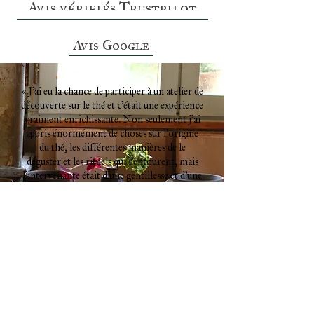
Avis vérifiés Trustpilot
Avis Google
« J’ai eu la chance de participer à un atelier de
découverte sur le thé et c’était une expérience
vraiment enrichissante. Non seulement j’ai
appris énormément de choses sur l’origine
du thé, les différentes manières de le
déguster et les rituels qui l’entourent, mais
l’intervenante était d’une gentillesse et d’une
bienveillance incroyables. Sa passion était
communicative et elle a su rendre cet atelier
à la fois instructif et chaleureux. Un vrai
moment de plaisir et de partage que je
recommande à 100 % ! »
Florian, Bordeaux