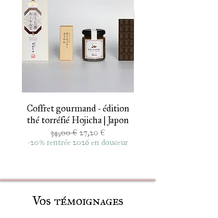
Ichibancha 2026
Coffret gourmand - édition
thé torréfié Hojicha | Japon
Genmaicha de print
Prix original
Prix promotionnel
34,00 €
27,20 €
thé vert au riz brun so
-20% rentrée 2026 en douceur
Vos témoignages