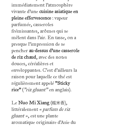
immédiatement l’atmosphère
vivante d’une
cuisine asiatique en
pleine effervescence
: vapeur
parfumée, casseroles
frémissantes, arômes qui se
mêlent dans l’air. En tasse, on a
presque l’impression de se
pencher
au-dessus d’une casserole
de riz chaud
, avec des notes
douces, céréalières et
enveloppantes. C'est d'ailleurs la
raison pour laquelle ce thé est
régulièrement appelé
"Sticky
rice"
(
"riz gluant"
en anglais).
Le
Nuo Mi Xiang
(糯米香),
littéralement
« parfum de riz
gluant »
, est une plante
aromatique originaire d’Asie du