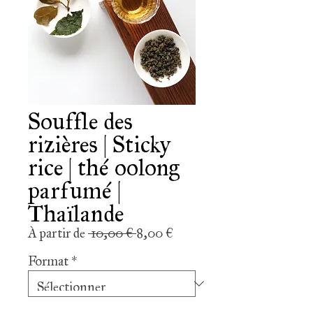
Souffle des
rizières | Sticky
rice | thé oolong
parfumé |
Thaïlande
Prix
Prix
À partir de
 10,00 € 
8,00 €
original
promotionnel
Format
*