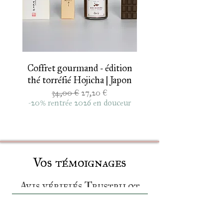
Ichibancha 2026
Coffret gourmand - édition
thé torréfié Hojicha | Japon
Genmaicha de print
Prix original
Prix promotionnel
34,00 €
27,20 €
thé vert au riz brun so
-20% rentrée 2026 en douceur
Vos témoignages
Avis vérifiés Trustpilot
Avis Google