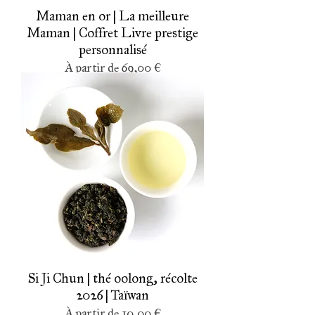
Maman en or | La meilleure
Maman | Coffret Livre prestige
personnalisé
Prix promotionnel
À partir de
69,00 €
Si Ji Chun | thé oolong, récolte
2026 | Taïwan
Prix promotionnel
À partir de
10,00 €