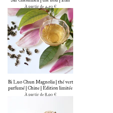
Prix promotionnel
À partir de
4,50 €
Bi Luo Chun Magnolia | thé vert
parfumé | Chine | Edition limitée
Prix promotionnel
À partir de
8,90 €