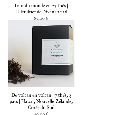
Tour du monde en 25 thés |
Calendrier de l'Avent 2026
Prix
85,00 €
De volcan en volcan | 7 thés, 3
pays | Hawaï, Nouvelle-Zélande,
Corée du Sud
Prix
49,00 €