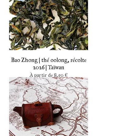
Bao Zhong | thé oolong, récolte
2026 | Taïwan
Prix promotionnel
À partir de
8,50 €