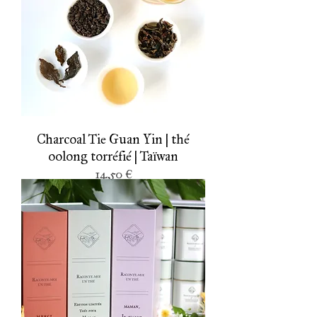
Charcoal Tie Guan Yin | thé
oolong torréfié | Taïwan
Prix
14,50 €