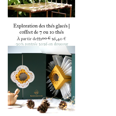
Exploration des thés glacés |
coffret de 7 ou 10 thés
33,00 €
Prix original
Prix promotionnel
À partir de
26,40 €
-20% rentrée 2026 en douceur