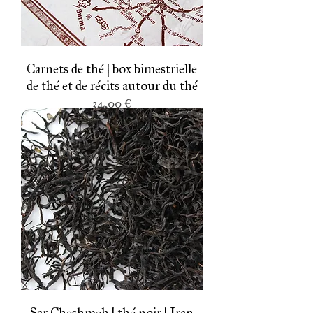
Carnets de thé | box bimestrielle
de thé et de récits autour du thé
Prix
34,00 €
Sar Cheshmeh | thé noir | Iran