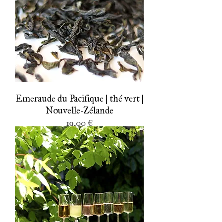
Emeraude du Pacifique | thé vert |
Nouvelle-Zélande
Prix
19,00 €