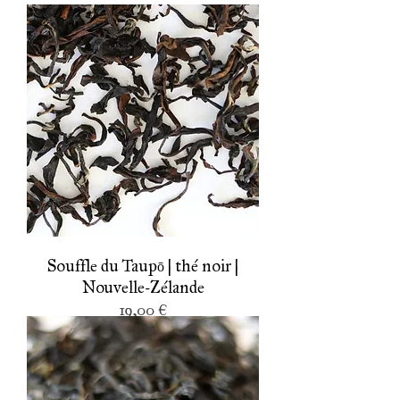
Souffle du Taupō | thé noir |
Nouvelle-Zélande
Prix
19,00 €