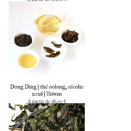
Dong Ding | thé oolong, récolte
2026 | Taïwan
Prix promotionnel
À partir de
18,50 €