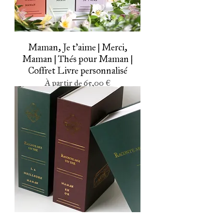
Maman, Je t'aime | Merci,
Maman | Thés pour Maman |
Coffret Livre personnalisé
Prix promotionnel
À partir de
65,00 €