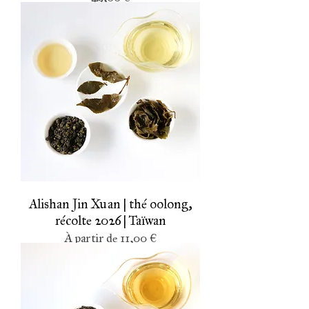
Alishan Jin Xuan | thé oolong,
récolte 2026 | Taïwan
Prix promotionnel
À partir de
11,00 €