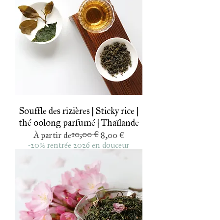
Souffle des rizières | Sticky rice |
thé oolong parfumé | Thaïlande
10,00 €
Prix original
Prix promotionnel
À partir de
8,00 €
-20% rentrée 2026 en douceur