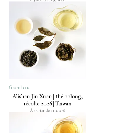
Grand cru
Alishan Jin Xuan | thé oolong,
récolte 2026 | Taïwan
Prix promotionnel
À partir de
11,00 €