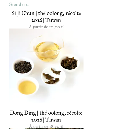
Grand cru
Si Ji Chun | thé oolong, récolte
2026 | Taïwan
Prix promotionnel
À partir de
10,00 €
Dong Ding | thé oolong, récolte
2026 | Taïwan
Prix promotionnel
À partir de
18,50 €