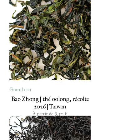
Grand cru
Bao Zhong | thé oolong, récolte
2026 | Taïwan
Prix promotionnel
À partir de
8,50 €