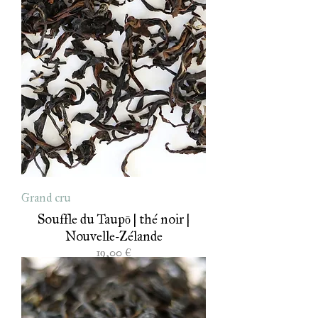
Grand cru
Souffle du Taupō | thé noir |
Nouvelle-Zélande
Prix
19,00 €