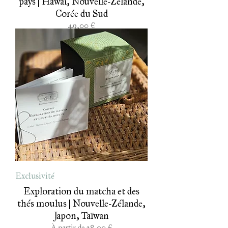
Corée du Sud
Prix
49,00 €
Exclusivité
Exploration du matcha et des
thés moulus | Nouvelle-Zélande,
Japon, Taïwan
Prix promotionnel
À partir de
28,00 €