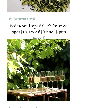
Ichibancha 2026
Shira-ore Imperial | thé vert de
tiges | mai 2026 | Yame, Japon
Prix
14,00 €
Grands Crus glacés