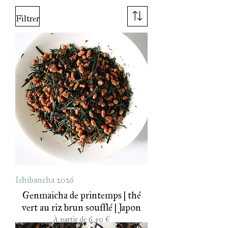
Filtrer
Ichibancha 2026
Genmaicha de printemps | thé
vert au riz brun soufflé | Japon
Prix promotionnel
À partir de
6,50 €