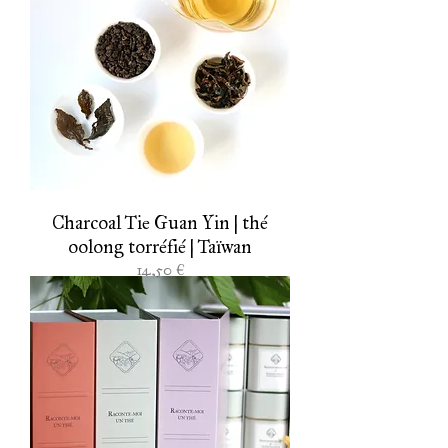
Charcoal Tie Guan Yin | thé
oolong torréfié | Taïwan
Prix
14,50 €