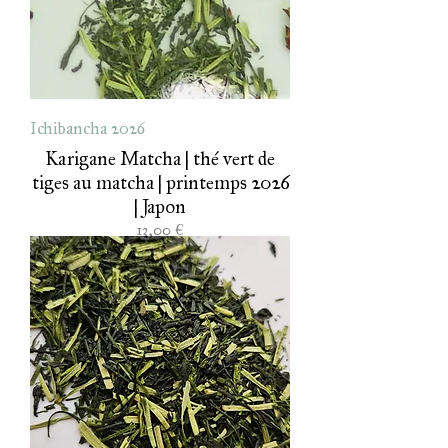
Ichibancha 2026
Karigane Matcha | thé vert de
tiges au matcha | printemps 2026
| Japon
Prix
13,00 €