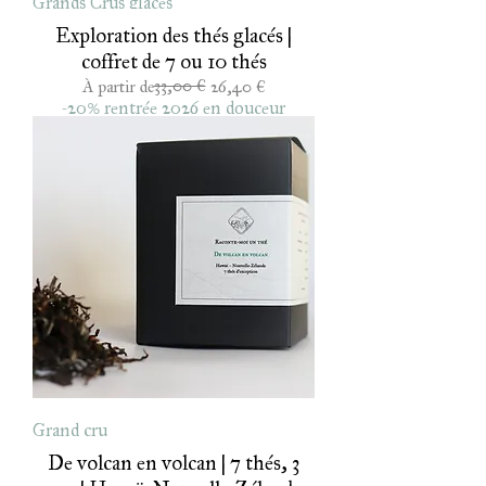
Exploration des thés glacés |
coffret de 7 ou 10 thés
Prix original
Prix promotionnel
33,00 €
À partir de
26,40 €
-20% rentrée 2026 en douceur
Grand cru
De volcan en volcan | 7 thés, 3
pays | Hawaï, Nouvelle-Zélande,